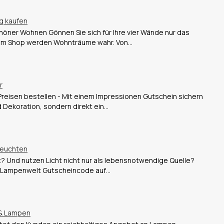
g kaufen
höner Wohnen Gönnen Sie sich für Ihre vier Wände nur das
sem Shop werden Wohnträume wahr. Von…
r
reisen bestellen - Mit einem Impressionen Gutschein sichern
d Dekoration, sondern direkt ein…
Leuchten
ht? Und nutzen Licht nicht nur als lebensnotwendige Quelle?
r Lampenwelt Gutscheincode auf…
 & Lampen