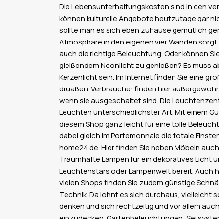
Die Lebensunterhaltungskosten sind in den v
können kulturelle Angebote heutzutage gar nich
sollte man es sich eben zuhause gemütlich ge
Atmosphäre in den eigenen vier Wänden sorgt a
auch die richtige Beleuchtung. Oder können Sie
gleißendem Neonlicht zu genießen? Es muss ab
Kerzenlicht sein. Im Internet finden Sie eine gr
druaßen. Verbraucher finden hier außergewöhn
wenn sie ausgeschaltet sind. Die Leuchtenzentr
Leuchten unterschiedlichster Art. Mit einem Gu
diesem Shop ganz leicht für eine tolle Beleuc
dabei gleich im Portemonnaie die totale Finst
home24.de. Hier finden Sie neben Möbeln auch
Traumhafte Lampen für ein dekoratives Licht u
Leuchtenstars oder Lampenwelt bereit. Auch hie
vielen Shops finden Sie zudem günstige Schnä
Technik. Da lohnt es sich durchaus, vielleic
denken und sich rechtzeitig und vor allem au
einzudecken. Gartenbeleuchtungen, Seilsyste