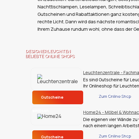
Nachttischlampen, Leselampen, Schreibtischla
Gutscheinen und Rabattaktionen ganz kostengü
rechte Licht. Dann wird das nächste romantische
Ihrem Zuhause rundum wohl, ohne dass der Gel
DESIGNERLEUCHTEN
BELIEBTE ONLINE SHOPS
Leuchtenzentrale - Fachma
Es sind Gutscheine für Leu
Ihr Onlineshop für Leuchte
Zum Online Shop
Gutscheine
einlösen
Home24 - Möbel & Wohnac
Die eigenen vier Wände zu 
nach einem langen Arbeits
Zum Online Shop
Gutscheine