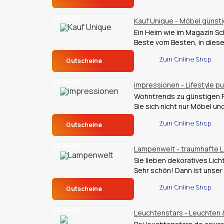
einlösen
Kauf Unique - Möbel günsti
Ein Heim wie im Magazin Sc
Beste vom Besten, in die
Zum Online Shop
Gutscheine
einlösen
impressionen - Lifestyle pu
Wohntrends zu günstigen P
Sie sich nicht nur Möbel un
Zum Online Shop
Gutscheine
einlösen
Lampenwelt - traumhafte 
Sie lieben dekoratives Lic
Sehr schön! Dann ist unse
Zum Online Shop
Gutscheine
einlösen
Leuchtenstars - Leuchten