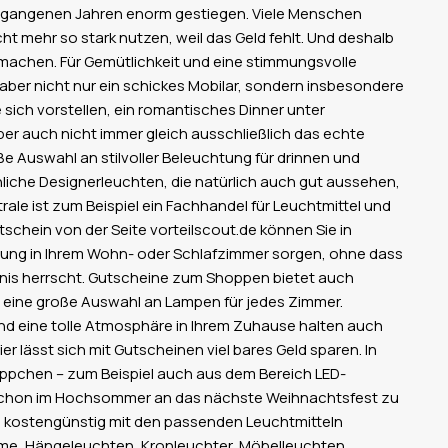
ergangenen Jahren enorm gestiegen. Viele Menschen
t mehr so stark nutzen, weil das Geld fehlt. Und deshalb
machen. Für Gemütlichkeit und eine stimmungsvolle
ber nicht nur ein schickes Mobilar, sondern insbesondere
 sich vorstellen, ein romantisches Dinner unter
er auch nicht immer gleich ausschließlich das echte
oße Auswahl an stilvoller Beleuchtung für drinnen und
liche Designerleuchten, die natürlich auch gut aussehen,
ale ist zum Beispiel ein Fachhandel für Leuchtmittel und
tschein von der Seite vorteilscout.de können Sie in
htung in Ihrem Wohn- oder Schlafzimmer sorgen, ohne dass
ernis herrscht. Gutscheine zum Shoppen bietet auch
 eine große Auswahl an Lampen für jedes Zimmer.
nd eine tolle Atmosphäre in Ihrem Zuhause halten auch
r lässt sich mit Gutscheinen viel bares Geld sparen. In
ppchen – zum Beispiel auch aus dem Bereich LED-
ht schon im Hochsommer an das nächste Weihnachtsfest zu
ch kostengünstig mit den passenden Leuchtmitteln
me, Hängeleuchten, Kronleuchter, Möbelleuchten,