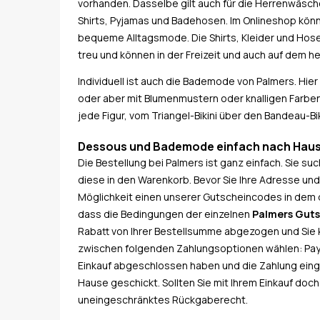
vorhanden. Dasselbe gilt auch für die Herrenwäsche.
Shirts, Pyjamas und Badehosen. Im Onlineshop könn
bequeme Alltagsmode. Die Shirts, Kleider und Hos
treu und können in der Freizeit und auch auf dem 
Individuell ist auch die Bademode von Palmers. Hie
oder aber mit Blumenmustern oder knalligen Farben 
jede Figur, vom Triangel-Bikini über den Bandeau-Bik
Dessous und Bademode einfach nach Haus
Die Bestellung bei Palmers ist ganz einfach. Sie 
diese in den Warenkorb. Bevor Sie Ihre Adresse un
Möglichkeit einen unserer Gutscheincodes in dem d
dass die Bedingungen der einzelnen
Palmers Gut
Rabatt von Ihrer Bestellsumme abgezogen und Sie k
zwischen folgenden Zahlungsoptionen wählen: Payp
Einkauf abgeschlossen haben und die Zahlung einge
Hause geschickt. Sollten Sie mit Ihrem Einkauf doch
uneingeschränktes Rückgaberecht.