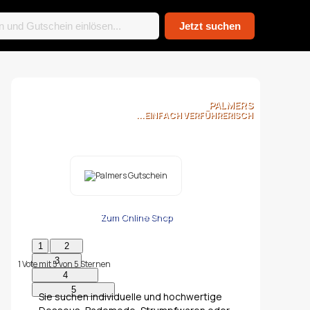
PALMERS
...EINFACH VERFÜHRERISCH
Zum Online Shop
1
Vote mit
5
von
5
Sternen
Sie suchen individuelle und hochwertige