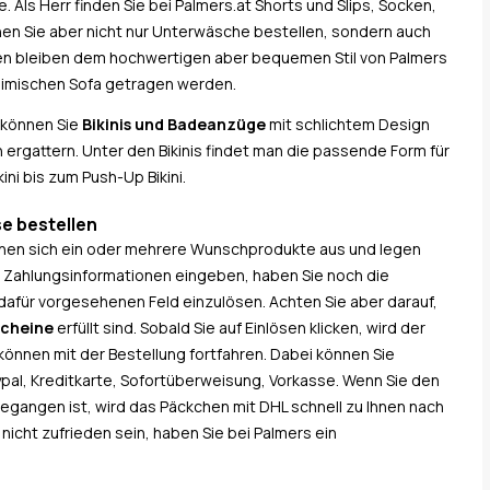
 Als Herr finden Sie bei Palmers.at Shorts und Slips, Socken,
en Sie aber nicht nur Unterwäsche bestellen, sondern auch
en bleiben dem hochwertigen aber bequemen Stil von Palmers
heimischen Sofa getragen werden.
r können Sie
Bikinis und Badeanzüge
mit schlichtem Design
ergattern. Unter den Bikinis findet man die passende Form für
ini bis zum Push-Up Bikini.
e bestellen
suchen sich ein oder mehrere Wunschprodukte aus und legen
d Zahlungsinformationen eingeben, haben Sie noch die
afür vorgesehenen Feld einzulösen. Achten Sie aber darauf,
scheine
erfüllt sind. Sobald Sie auf Einlösen klicken, wird der
önnen mit der Bestellung fortfahren. Dabei können Sie
al, Kreditkarte, Sofortüberweisung, Vorkasse. Wenn Sie den
gangen ist, wird das Päckchen mit DHL schnell zu Ihnen nach
 nicht zufrieden sein, haben Sie bei Palmers ein