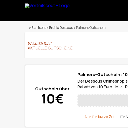
» Startseite » Erotik/Dessous »
Palmers Gutschein
PALMERS.AT
AKTUELLE GUTSCHEINE
Palmers-Gutschein: 10
Der Dessous Onlineshop s
Rabatt von 10 Euro. Jetzt
P
Gutschein über
10€
Nur für kurze Zeit
| für 