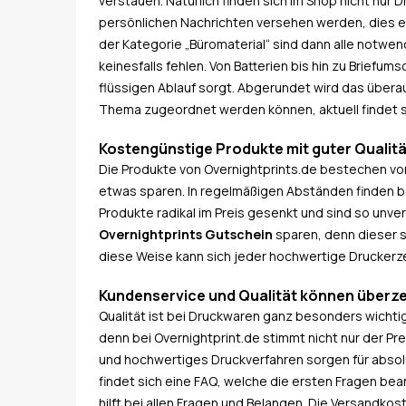
verstauen. Natürlich finden sich im Shop nicht nur 
persönlichen Nachrichten versehen werden, dies eig
der Kategorie „Büromaterial“ sind dann alle notwe
keinesfalls fehlen. Von Batterien bis hin zu Briefums
flüssigen Ablauf sorgt. Abgerundet wird das über
Thema zugeordnet werden können, aktuell findet si
Kostengünstige Produkte mit guter Qualitä
Die Produkte von Overnightprints.de bestechen vor a
etwas sparen. In regelmäßigen Abständen finden b
Produkte radikal im Preis gesenkt und sind so unv
Overnightprints Gutschein
sparen, denn dieser s
diese Weise kann sich jeder hochwertige Druckerz
Kundenservice und Qualität können überz
Qualität ist bei Druckwaren ganz besonders wicht
denn bei Overnightprint.de stimmt nicht nur der Prei
und hochwertiges Druckverfahren sorgen für absolu
findet sich eine FAQ, welche die ersten Fragen bea
hilft bei allen Fragen und Belangen. Die Versandk