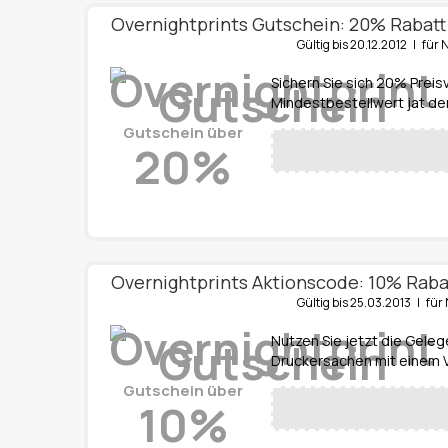
Overnightprints Gutschein: 20% Rabatt 
Gültig bis 20.12.2012 | f
Sichern Sie sich 20% Preis
Mindestbestellwert jat der
Gutschein über
20%
Overnightprints Aktionscode: 10% Raba
Gültig bis 25.03.2013 | f
Nutzen Sie jetzt die Geleg
Druckersachen mit einem V
Gutschein über
10%