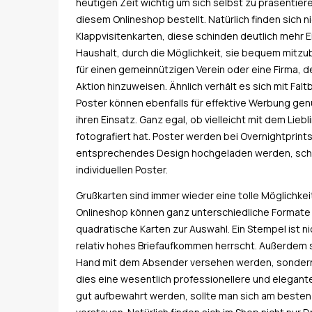
heutigen Zeit wichtig um sich selbst zu präsentier
diesem Onlineshop bestellt. Natürlich finden sich ni
Klappvisitenkarten, diese schinden deutlich mehr E
Haushalt, durch die Möglichkeit, sie bequem mitzu
für einen gemeinnützigen Verein oder eine Firma, de
Aktion hinzuweisen. Ähnlich verhält es sich mit Faltb
Poster können ebenfalls für effektive Werbung gen
ihren Einsatz. Ganz egal, ob vielleicht mit dem Lie
fotografiert hat. Poster werden bei Overnightprints
entsprechendes Design hochgeladen werden, schon
individuellen Poster.
Grußkarten sind immer wieder eine tolle Möglichkei
Onlineshop können ganz unterschiedliche Formate 
quadratische Karten zur Auswahl. Ein Stempel ist n
relativ hohes Briefaufkommen herrscht. Außerdem s
Hand mit dem Absender versehen werden, sondern da
dies eine wesentlich professionellere und elegante
gut aufbewahrt werden, sollte man sich am besten d