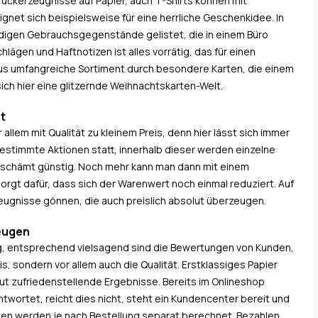
Druckerzeugnisse auf Papier, auch T-Shirts können mit
net sich beispielsweise für eine herrliche Geschenkidee. In
ndigen Gebrauchsgegenstände gelistet, die in einem Büro
chlägen und Haftnotizen ist alles vorrätig, das für einen
aus umfangreiche Sortiment durch besondere Karten, die einem
ch hier eine glitzernde Weihnachtskarten-Welt.
t
llem mit Qualität zu kleinem Preis, denn hier lässt sich immer
estimmte Aktionen statt, innerhalb dieser werden einzelne
erschämt günstig. Noch mehr kann man dann mit einem
orgt dafür, dass sich der Warenwert noch einmal reduziert. Auf
eugnisse gönnen, die auch preislich absolut überzeugen.
eugen
ig, entsprechend vielsagend sind die Bewertungen von Kunden,
s, sondern vor allem auch die Qualität. Erstklassiges Papier
t zufriedenstellende Ergebnisse. Bereits im Onlineshop
ntwortet, reicht dies nicht, steht ein Kundencenter bereit und
osten werden je nach Bestellung separat berechnet. Bezahlen