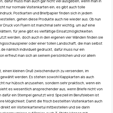
en, dafür muss man auch gar nicht viel ausgeben, wenn man in
cht nur normale Visitenkarten ein, es gibt auch tolle
indruck. Postkarten und Briefpapier finden sich in jedem
bestellen, gehen diese Produkte auch nie wieder aus. Ob nun
r Druck von Flyern ist manchmal sehr wichtig, um auf eine
lättern, für jene gibt es vielfältige Einsatzmöglichkeiten.
utzt werden, doch auch in den eigenen vier Wänden finden sie
blingsschauspieler oder einer tollen Landschaft, die man selbst
.de nämlich individuell gedruckt, dafür muss nur ein
 erfreut man sich an seinem persönlichen und vor allem
t, einen kleinen Gruß zwischendurch zu versenden, im
gewählt werden. Es stehen sowohl Klappkarten als auch
icht nur hübsch anzusehen, sondern sehr praktisch, wenn ein
ieht es wesentlich ansprechender aus, wenn Briefe nicht von
für ein Stempel genutzt wird. Speziell im Berufsleben ist
re Möglichkeit. Damit die frisch bestellten Visitenkarten auch
irekt ein Visitenkartenetui mitbestellen und sie darin