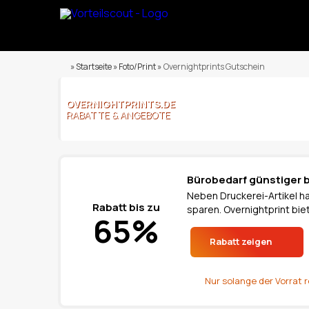
» Startseite » Foto/Print »
Overnightprints Gutschein
OVERNIGHTPRINTS.DE
RABATTE & ANGEBOTE
Bürobedarf günstiger 
Neben Druckerei-Artikel ha
Rabatt bis zu
sparen. Overnightprint biet
65%
Rabatt zeigen
Nur solange der Vorrat r