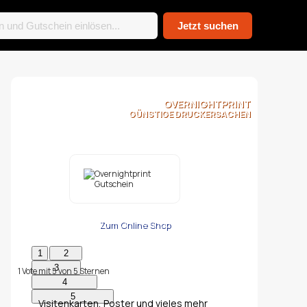
OVERNIGHTPRINT
GÜNSTIGE DRUCKERSACHEN
Zum Online Shop
1
Vote mit
5
von
5
Sternen
Visitenkarten, Poster und vieles mehr