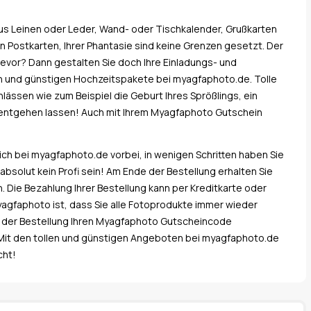
us Leinen oder Leder, Wand- oder Tischkalender, Grußkarten
n Postkarten, Ihrer Phantasie sind keine Grenzen gesetzt. Der
bevor? Dann gestalten Sie doch Ihre Einladungs- und
en und günstigen Hochzeitspakete bei myagfaphoto.de. Tolle
ässen wie zum Beispiel die Geburt Ihres Sprößlings, ein
t entgehen lassen! Auch mit Ihrem Myagfaphoto Gutschein
eich bei myagfaphoto.de vorbei, in wenigen Schritten haben Sie
absolut kein Profi sein! Am Ende der Bestellung erhalten Sie
 Die Bezahlung Ihrer Bestellung kann per Kreditkarte oder
yagfaphoto ist, dass Sie alle Fotoprodukte immer wieder
e der Bestellung Ihren Myagfaphoto Gutscheincode
. Mit den tollen und günstigen Angeboten bei myagfaphoto.de
cht!