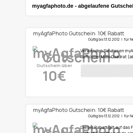
myagfaphoto.de - abgelaufene Gutsche
myAgfaPhoto Gutschein: 10€ Rabatt
Gültig bis 13.12.2012 | fü
Verwenden Sie diesen myA
Softcover Maxi Quadrat (a
Gutschein über
10€
myAgfaPhoto Gutschein: 10€ Rabatt
Gültig bis 13.12.2012 | fü
Dieser Rabatt gilt auf das