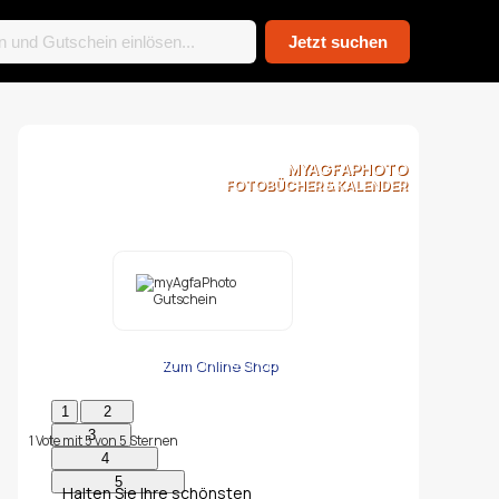
MYAGFAPHOTO
FOTOBÜCHER & KALENDER
Zum Online Shop
1
Vote mit
5
von
5
Sternen
Halten Sie Ihre schönsten