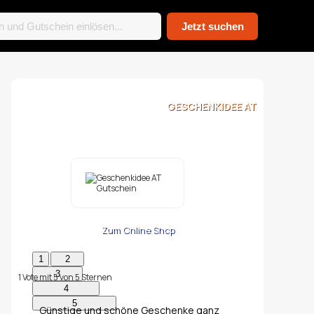
GESCHENKIDEE AT
Zum Online Shop
1
Vote mit
5
von
5
Sternen
Günstige und schöne Geschenke ganz