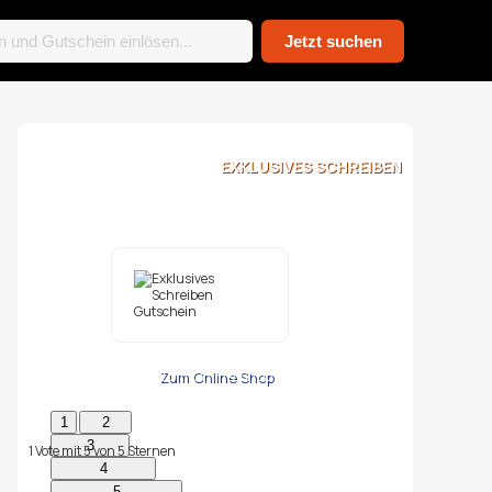
EXKLUSIVES SCHREIBEN
Zum Online Shop
1
Vote mit
5
von
5
Sternen