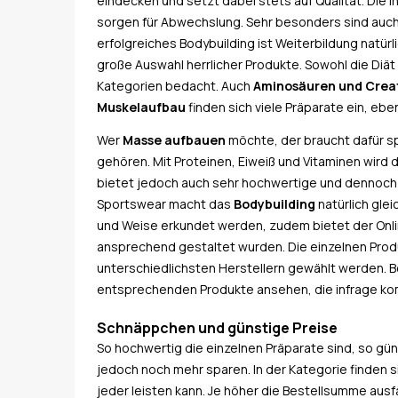
eindecken und setzt dabei stets auf Qualität. Die I
sorgen für Abwechslung. Sehr besonders sind auch 
erfolgreiches Bodybuilding ist Weiterbildung natürl
große Auswahl herrlicher Produkte. Sowohl die Diä
Kategorien bedacht. Auch
Aminosäuren und Crea
Muskelaufbau
finden sich viele Präparate ein, ebe
Wer
Masse aufbauen
möchte, der braucht dafür sp
gehören. Mit Proteinen, Eiweiß und Vitaminen wird
bietet jedoch auch sehr hochwertige und dennoch 
Sportswear macht das
Bodybuilding
natürlich glei
und Weise erkundet werden, zudem bietet der Onli
ansprechend gestaltet wurden. Die einzelnen Prod
unterschiedlichsten Herstellern gewählt werden. Be
entsprechenden Produkte ansehen, die infrage k
Schnäppchen und günstige Preise
So hochwertig die einzelnen Präparate sind, so gü
jedoch noch mehr sparen. In der Kategorie finden si
jeder leisten kann. Je höher die Bestellsumme aus