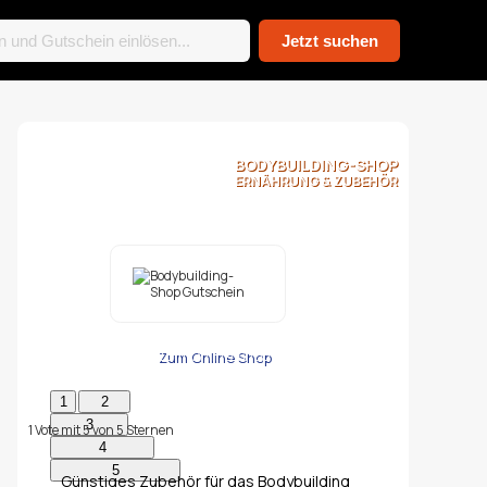
BODYBUILDING-SHOP
ERNÄHRUNG & ZUBEHÖR
Zum Online Shop
1
Vote mit
5
von
5
Sternen
Günstiges Zubehör für das Bodybuilding