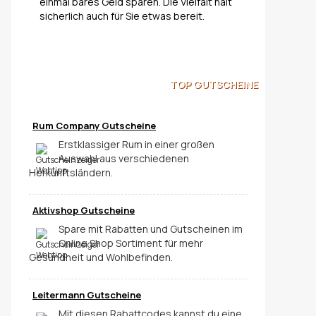
einmal bares Geld sparen. Die Vielfalt hält
sicherlich auch für Sie etwas bereit.
TOP
GUTSCHEINE
Rum Company Gutscheine
Erstklassiger Rum in einer großen
Auswahl aus verschiedenen
Herkunftsländern.
Aktivshop Gutscheine
Spare mit Rabatten und Gutscheinen im
Online Shop Sortiment für mehr
Gesundheit und Wohlbefinden.
Leitermann Gutscheine
Mit diesen Rabattcodes kannst du eine