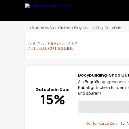
» Startseite » Sport/Freizeit »
Bodybuilding-Shop Gutschein
BODYBUILDING-SHOP.DE
AKTUELLE GUTSCHEINE
Bodybuilding-Shop Gut
Als Begrüßungsgeschenk e
Rabattgutschein für den n
Gutschein über
15%
und sparen!
Nur für kurze Zeit
| für 