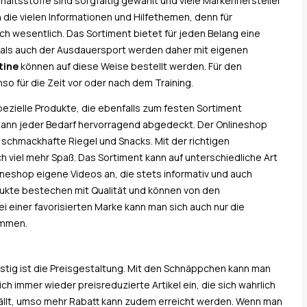
nhaltsstoffe sind sorgfältig gewählt und viele Markenhersteller
die vielen Informationen und Hilfethemen, denn für
ich wesentlich. Das Sortiment bietet für jeden Belang eine
t als auch der Ausdauersport werden daher mit eigenen
tine
können auf diese Weise bestellt werden. Für den
nso für die Zeit vor oder nach dem Training.
ezielle Produkte, die ebenfalls zum festen Sortiment
 dann jeder Bedarf hervorragend abgedeckt. Der Onlineshop
schmackhafte Riegel und Snacks. Mit der richtigen
ch viel mehr Spaß. Das Sortiment kann auf unterschiedliche Art
neshop eigene Videos an, die stets informativ und auch
ukte bestechen mit Qualität und können von den
i einer favorisierten Marke kann man sich auch nur die
ommen.
nstig ist die Preisgestaltung. Mit den Schnäppchen kann man
ch immer wieder preisreduzierte Artikel ein, die sich wahrlich
fällt, umso mehr Rabatt kann zudem erreicht werden. Wenn man