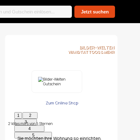
BILDER-WELTEN
WANDTATTOOS & MEHR
Zum Online Shop
2
Votes mit
5
von
5
Sternen
Sie möchten Ihre Wohnung so einrichten,