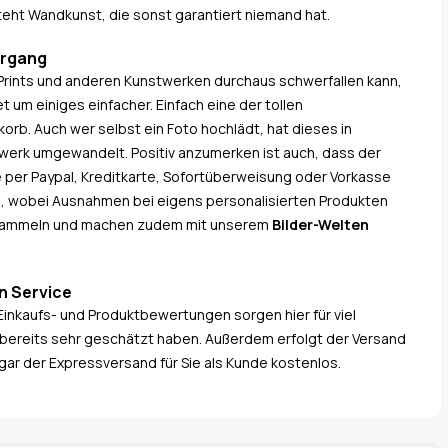
teht Wandkunst, die sonst garantiert niemand hat.
organg
Prints und anderen Kunstwerken durchaus schwerfallen kann,
t um einiges einfacher. Einfach eine der tollen
b. Auch wer selbst ein Foto hochlädt, hat dieses in
twerk umgewandelt. Positiv anzumerken ist auch, dass der
e per Paypal, Kreditkarte, Sofortüberweisung oder Vorkasse
s, wobei Ausnahmen bei eigens personalisierten Produkten
e sammeln und machen zudem mit unserem
Bilder-Welten
n Service
Einkaufs- und Produktbewertungen sorgen hier für viel
bereits sehr geschätzt haben. Außerdem erfolgt der Versand
gar der Expressversand für Sie als Kunde kostenlos.