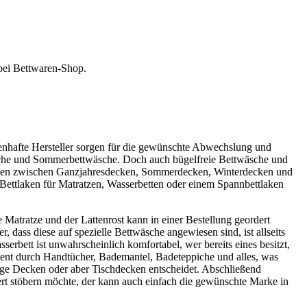
 bei Bettwaren-Shop.
enhafte Hersteller sorgen für die gewünschte Abwechslung und
wäsche und Sommerbettwäsche. Doch auch bügelfreie Bettwäsche und
Kunden zwischen Ganzjahresdecken, Sommerdecken, Winterdecken und
Bettlaken für Matratzen, Wasserbetten oder einem Spannbettlaken
Matratze und der Lattenrost kann in einer Bestellung geordert
 dass diese auf spezielle Bettwäsche angewiesen sind, ist allseits
erbett ist unwahrscheinlich komfortabel, wer bereits eines besitzt,
ment durch Handtücher, Bademantel, Badeteppiche und alles, was
ige Decken oder aber Tischdecken entscheidet. Abschließend
rt stöbern möchte, der kann auch einfach die gewünschte Marke in