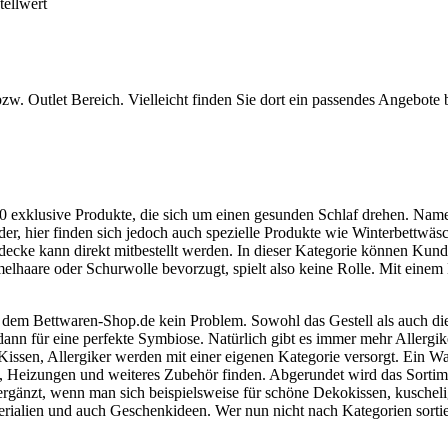
ellwert
. Outlet Bereich. Vielleicht finden Sie dort ein passendes Angebote
0 exklusive Produkte, die sich um einen gesunden Schlaf drehen. Nam
eder, hier finden sich jedoch auch spezielle Produkte wie Winterbett
tdecke kann direkt mitbestellt werden. In dieser Kategorie können 
haare oder Schurwolle bevorzugt, spielt also keine Rolle. Mit einem 
 dem Bettwaren-Shop.de kein Problem. Sowohl das Gestell als auch die 
nn für eine perfekte Symbiose. Natürlich gibt es immer mehr Allergiker,
sen, Allergiker werden mit einer eigenen Kategorie versorgt. Ein Wass
en, Heizungen und weiteres Zubehör finden. Abgerundet wird das Sorti
rgänzt, wenn man sich beispielsweise für schöne Dekokissen, kuschel
rialien und auch Geschenkideen. Wer nun nicht nach Kategorien sortie