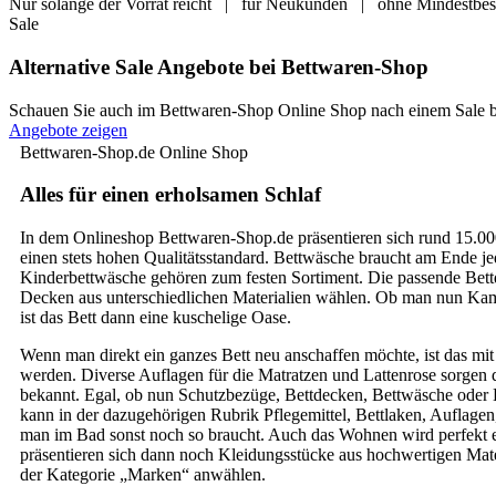
Nur solange der Vorrat reicht
| für Neukunden | ohne Mindestbest
Sale
Alternative Sale Angebote bei Bettwaren-Shop
Schauen Sie auch im Bettwaren-Shop Online Shop nach einem Sale bzw
Angebote zeigen
Bettwaren-Shop.de Online Shop
Alles für einen erholsamen Schlaf
In dem Onlineshop Bettwaren-Shop.de präsentieren sich rund 15.00
einen stets hohen Qualitätsstandard. Bettwäsche braucht am Ende j
Kinderbettwäsche gehören zum festen Sortiment. Die passende Bet
Decken aus unterschiedlichen Materialien wählen. Ob man nun Kamel
ist das Bett dann eine kuschelige Oase.
Wenn man direkt ein ganzes Bett neu anschaffen möchte, ist das mit
werden. Diverse Auflagen für die Matratzen und Lattenrose sorgen da
bekannt. Egal, ob nun Schutzbezüge, Bettdecken, Bettwäsche oder Kis
kann in der dazugehörigen Rubrik Pflegemittel, Bettlaken, Auflag
man im Bad sonst noch so braucht. Auch das Wohnen wird perfekt e
präsentieren sich dann noch Kleidungsstücke aus hochwertigen Mate
der Kategorie „Marken“ anwählen.