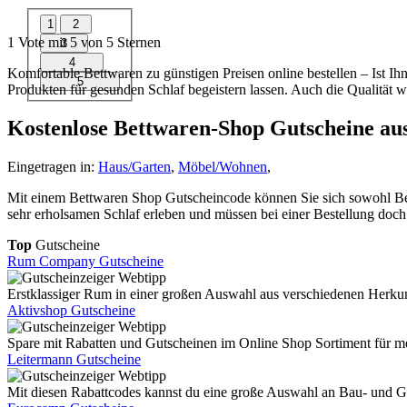
1
Vote mit
5
von
5
Sternen
Komfortable Bettwaren zu günstigen Preisen online bestellen – Ist I
Produkten für gesunden Schlaf begeistern lassen. Auch die Qualität wi
Kostenlose Bettwaren-Shop Gutscheine au
Eingetragen in:
Haus/Garten
,
Möbel/Wohnen
,
Mit einem Bettwaren Shop Gutscheincode können Sie sich sowohl Bet
sehr erholsamen Schlaf erleben und müssen bei einer Bestellung doch 
Top
Gutscheine
Rum Company Gutscheine
Erstklassiger Rum in einer großen Auswahl aus verschiedenen Herkun
Aktivshop Gutscheine
Spare mit Rabatten und Gutscheinen im Online Shop Sortiment für 
Leitermann Gutscheine
Mit diesen Rabattcodes kannst du eine große Auswahl an Bau- und Gar