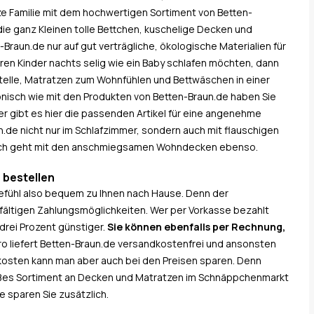
nze Familie mit dem hochwertigen Sortiment von Betten-
 die ganz Kleinen tolle Bettchen, kuschelige Decken und
Braun.de nur auf gut verträgliche, ökologische Materialien für
eren Kinder nachts selig wie ein Baby schlafen möchten, dann
telle, Matratzen zum Wohnfühlen und Bettwäschen in einer
onisch wie mit den Produkten von Betten-Braun.de haben Sie
ker gibt es hier die passenden Artikel für eine angenehme
.de nicht nur im Schlafzimmer, sondern auch mit flauschigen
ouch geht mit den anschmiegsamen Wohndecken ebenso.
 bestellen
fühl also bequem zu Ihnen nach Hause. Denn der
elfältigen Zahlungsmöglichkeiten. Wer per Vorkasse bezahlt
rei Prozent günstiger.
Sie können ebenfalls per Rechnung,
uro liefert Betten-Braun.de versandkostenfrei und ansonsten
tokosten kann man aber auch bei den Preisen sparen. Denn
roßes Sortiment an Decken und Matratzen im Schnäppchenmarkt
 sparen Sie zusätzlich.