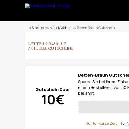
» Startseite » Möbel/Wohnen »
Betten Braun Gutschein
BETTEN-BRAUN.DE
AKTUELLE GUTSCHEINE
Betten-Braun Gutschei
Sparen Sie bei Ihrem Einka
einem Bestellwert von 50 Eu
Gutschein über
10€
bekannt.
Nur für kurze Zeit
| für 