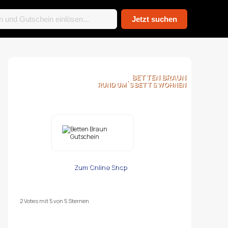
BETTEN BRAUN
RUND UM´S BETT & WOHNEN
Zum Online Shop
2
Votes mit
5
von
5
Sternen