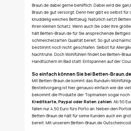
Braun.de dabei gerne behilflich. Dabei wird die ga
Braun.de gut versorgt. Denn hier gibt es selbst für
knuddelig weiches Bettzeug. Natürlich setzt Betten-
Ihren kleinen Schatz. Wenn auch Sie oder Ihre größ
hält Betten-Braun.de für Sie ansprechende Bettges
schmeichelzarten Qualität bereit. So gut und harm
bestimmt noch nicht geschlafen. Selbst für Allergi
Nachtruhe. Doch Wohlfühlen findet bei Betten-Braun
Handtüchern im Bad statt. Entspannen auf der C
So einfach können Sie bei Betten-Braun.de
Mit Betten-Braun.de kommt das Rundum-Wohlfühlge
Bestellvorgang ist hier genauso einfach wie die vi
bekommt die Produkte der Topmarken sogar noch d
Kreditkarte, Paypal oder Raten zahlen
. Ab 50 E
fallen nur 4,50 Euro fürs Porto an. Neben den Por
Betten-Braun.de hält für seine Kunden auch ein g
bereit. Mit unserem Betten-Braun.de Gutscheincode