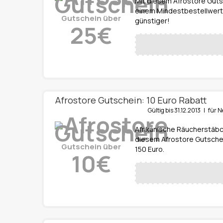
Mit diesem Afrostore Gutsc
einem Mindestbestellwert 
Gutschein über
günstiger!
25€
Afrostore Gutschein: 10 Euro Rabatt
Gültig bis 31.12.2013 | fü
Afrikanische Räucherstäb
diesem Afrostore Gutschei
Gutschein über
150 Euro.
10€