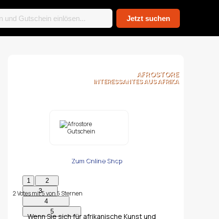
AFROSTORE
INTERESSANTES AUS AFRIKA
Zum Online Shop
2
Votes mit
5
von
5
Sternen
Wenn Sie sich für afrikanische Kunst und