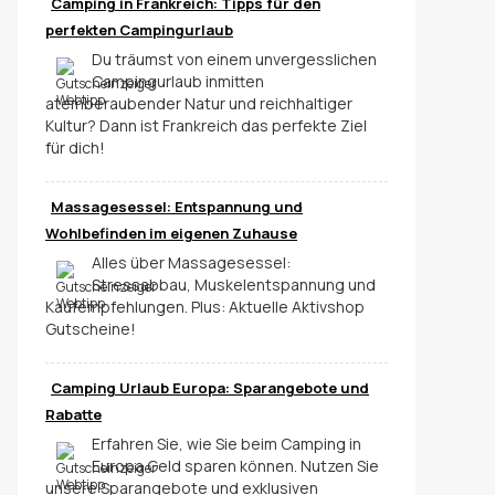
Camping in Frankreich: Tipps für den
perfekten Campingurlaub
Du träumst von einem unvergesslichen
Campingurlaub inmitten
atemberaubender Natur und reichhaltiger
Kultur? Dann ist Frankreich das perfekte Ziel
für dich!
Massagesessel: Entspannung und
Wohlbefinden im eigenen Zuhause
Alles über Massagesessel:
Stressabbau, Muskelentspannung und
Kaufempfehlungen. Plus: Aktuelle Aktivshop
Gutscheine!
Camping Urlaub Europa: Sparangebote und
Rabatte
Erfahren Sie, wie Sie beim Camping in
Europa Geld sparen können. Nutzen Sie
unsere Sparangebote und exklusiven