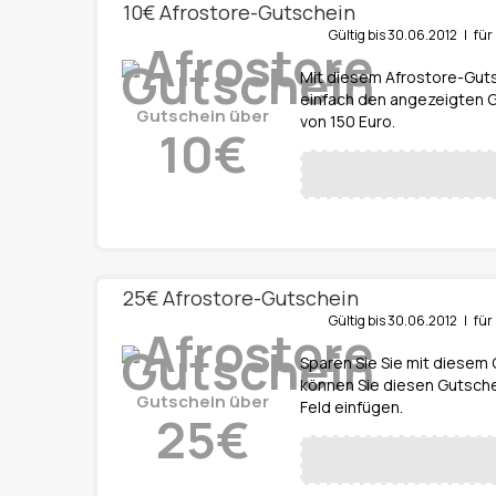
10€ Afrostore-Gutschein
Gültig bis 30.06.2012 | f
Mit diesem Afrostore-Guts
einfach den angezeigten G
Gutschein über
von 150 Euro.
10€
25€ Afrostore-Gutschein
Gültig bis 30.06.2012 | f
Sparen Sie Sie mit diesem 
können Sie diesen Gutsch
Gutschein über
Feld einfügen.
25€