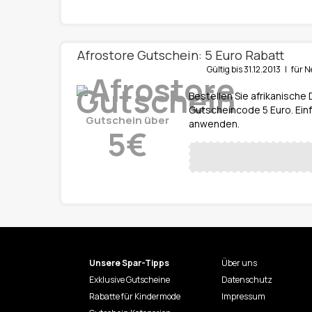
Afrostore Gutschein: 5 Euro Rabatt
Gültig bis 31.12.2013 | fü
Bestellen Sie afrikanische
Gutscheincode 5 Euro. Ein
Gutschein über
anwenden.
5€
Unsere Spar-Tipps
Über uns
Exklusive Gutscheine
Datenschutz
Rabatte für Kindermode
Impressum